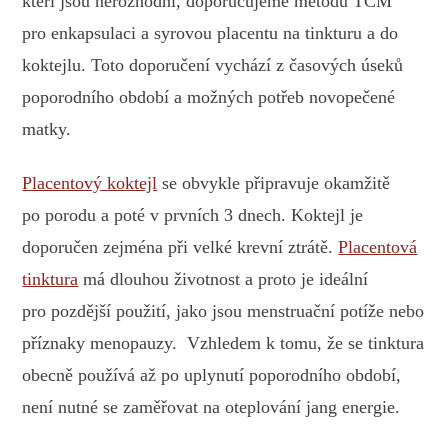
kteří jsou nerozhodní, doporučujeme metodu TCM
pro enkapsulaci a syrovou placentu na tinkturu a do
koktejlu. Toto doporučení vychází z časových úseků
poporodního období a možných potřeb novopečené
matky.
Placentový koktejl
se obvykle připravuje okamžitě
po porodu a poté v prvních 3 dnech. Koktejl je
doporučen zejména při velké krevní ztrátě.
Placentová
tinktura
má dlouhou životnost a proto je ideální
pro pozdější použití, jako jsou menstruační potíže nebo
příznaky menopauzy. Vzhledem k tomu, že se tinktura
obecně používá až po uplynutí poporodního období,
není nutné se zaměřovat na oteplování jang energie.