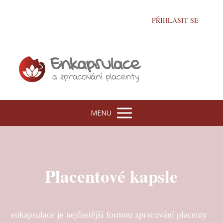
PŘIHLÁSIT SE
MENU
Placentové kapsle
enkapsulace je nejčastější formou zpracování placenty