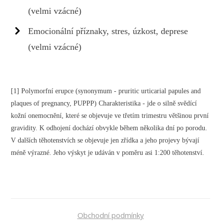
(velmi vzácné)
Emocionální příznaky, stres, úzkost, deprese
(velmi vzácné)
[1] Polymorfní erupce (synonymum - pruritic urticarial papules and
plaques of pregnancy, PUPPP) Charakteristika - jde o silně svědící
kožní onemocnění, které se objevuje ve třetím trimestru většinou první
gravidity. K odhojení dochází obvykle během několika dní po porodu.
V dalších těhotenstvích se objevuje jen zřídka a jeho projevy bývají
méně výrazné. Jeho výskyt je udáván v poměru asi 1:200 těhotenství.
Obchodní podmínky