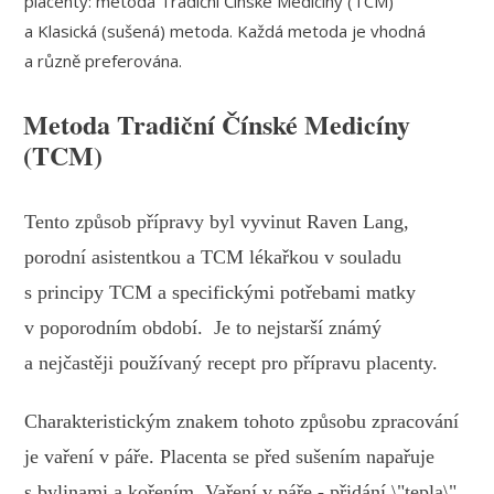
placenty: metoda Tradiční Čínské Medicíny (TCM)
a Klasická (sušená) metoda. Každá metoda je vhodná
a různě preferována.
Metoda Tradiční Čínské Medicíny
(TCM)
Tento způsob přípravy byl vyvinut Raven Lang,
porodní asistentkou a TCM lékařkou v souladu
s principy TCM a specifickými potřebami matky
v poporodním období. Je to nejstarší známý
a nejčastěji používaný recept pro přípravu placenty.
Charakteristickým znakem tohoto způsobu zpracování
je vaření v páře. Placenta se před sušením napařuje
s bylinami a kořením. Vaření v páře - přidání \"tepla\"