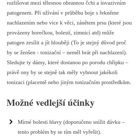
rozlišovat mezi tělesnou obrannou čchi a invazivním
patogenem. Při užívání v průběhu boje s řekněme
nachlazením nebo vice k věci, zánětem prsu (které jsou
provázeny horečkou, bolestí, zimnicí atd) může
patogen zesílit a jít hlouběji (To je stejný důvod proč
by se ženšen - tonizační – neměl brát při nachlazení).
Sledujte ty dámy, které dostanou po porodu chřipku –
právě ony by se stejně tak měly vyhnout jakékoli
tonizaci (placentě nebo jiným tonizačním prostředkům.
Možné vedlejší účinky
Mírné bolesti hlavy (doporučeno snížit dávku –
tento problém by se tím měl vyřešit).