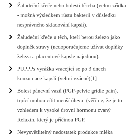
Žaludeční křeče nebo bolesti břicha (velmi zřídka
- možná výsledkem růstu bakterií v důsledku
nesprávného skladování kapslí).
Žaludeční křeče u těch, kteří berou železo jako
doplněk stravy (nedoporučujeme užívat doplňky
železa a placentové kapsle najednou).
PUPPPs vyrážka vracející se po 3 dnech
konzumace kapslí (velmi vzácné)[1]
Bolest pánevní vazů (PGP-pelvic gridle pain),
trpící mohou cítit menší úlevu (věříme, že je to
vzhledem k vysoké úrovni hormonu zvaný
Relaxin, který je příčinou PGP.
Nevysvětlitelný nedostatek produkce mléka