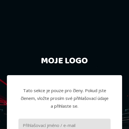
MOJE LOGO
Tato sekce je pouze pro členy. Pokud jste
členem, vložte prosím své přihlašovací údaje
a přihlaste se.